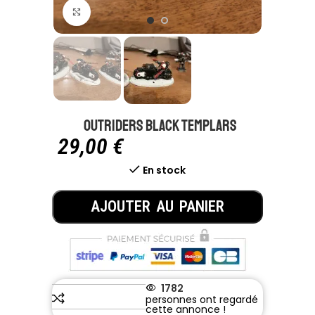
Click to enlarge
Outriders black templars
29,00
€
En stock
AJOUTER AU PANIER
1782