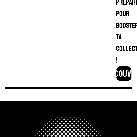
prépar
pour
booste
ta
collec
!
découvr