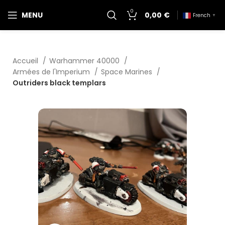
0
MENU
0,00
€
French
▼
Accueil
Warhammer 40000
Armées de l'Imperium
Space Marines
Outriders black templars