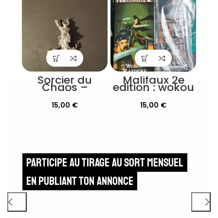
Sorcier du
Malifaux 2e
Chaos –
edition : wokou
GamesDay
raiders
2010
15,00
€
15,00
€
Participe au tirage au sort mensuel
en publiant ton annonce