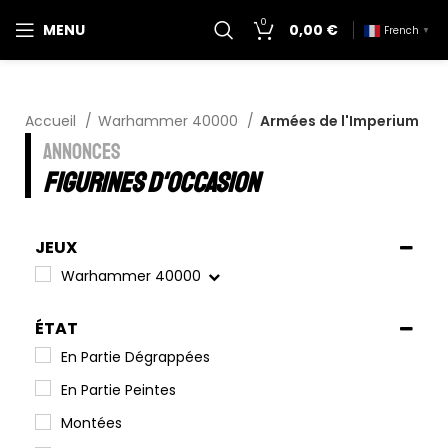
0
MENU
0,00
€
French
▼
Accueil
Warhammer 40000
Armées de l'Imperium
ANNONCES
figurines d'occasion
JEUX
Warhammer 40000
ÉTAT
En Partie Dégrappées
En Partie Peintes
Montées