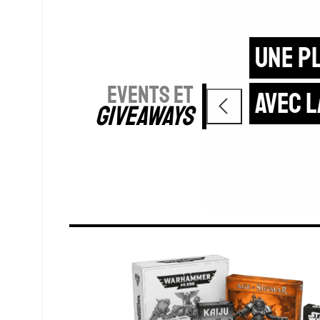
mmer
P
EVENTS ET
p
GIVEAWAYS