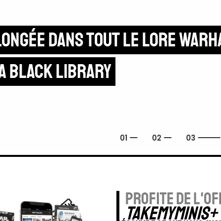
articipe au tirage au sort men
ubliant ton annonce
profite de l'of
TAKEMYMINIS+