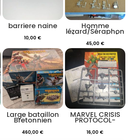
barriere naine
Homme
lézard/Séraphon
(28 figurines)
10,00
€
45,00
€
Large bataillon
MARVEL CRISIS
Bretonnien
PROTOCOL-
DRAX the
destroyer
460,00
€
16,00
€