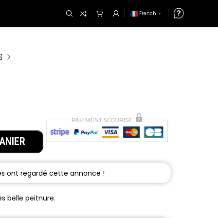
French
▼
ANIER
s belle peitnure.