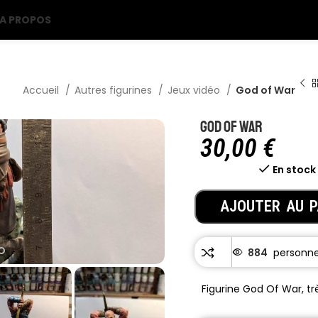
A PROPOS
Accueil
Autres figurines
Jeux vidéo
God of War
God of War
30,00
€
En stock
AJOUTER AU P
884
Figurine God Of War, trè