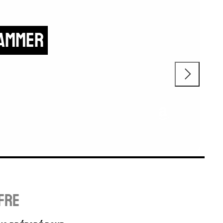
suel en
fre