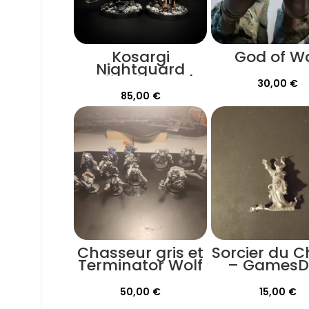
Kosargi
God of W
Nightguard
Peinture-Pro |
30,00
€
Warhammer
85,00
€
Cursed city
Chasseur gris et
Sorcier du 
Terminator Wolf
– GamesD
Guard
2010
50,00
€
15,00
€