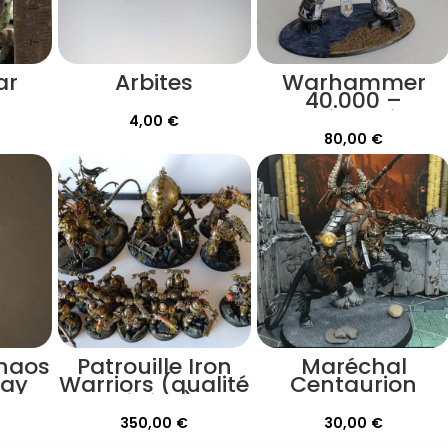
ar
Arbites
Warhammer
40.000 –
Imperial Knight :
4,00
€
Warden /
80,00
€
questoris
Chaos
Patrouille Iron
Maréchal
ay
Warriors (qualité
Centaurion
vitrine)
350,00
€
30,00
€