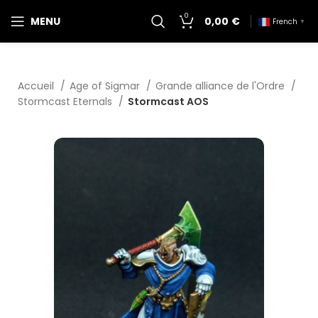
0
MENU
0,00
€
French
▼
Accueil
Age of Sigmar
Grande alliance de l'Ordre
Stormcast Eternals
Stormcast AOS