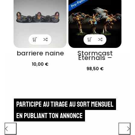
barriere naine
Stormcast
Eternals –
Prosecutors
10,00
€
Peinture Pro
98,50
€
Participe au tirage au sort mensuel
en publiant ton annonce