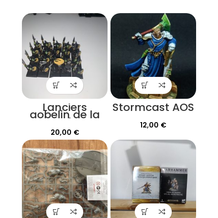
Lanciers
Stormcast AOS
gobelin de la
nuit
12,00
€
20,00
€