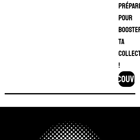
prépar
pour
booste
ta
collec
!
découvr