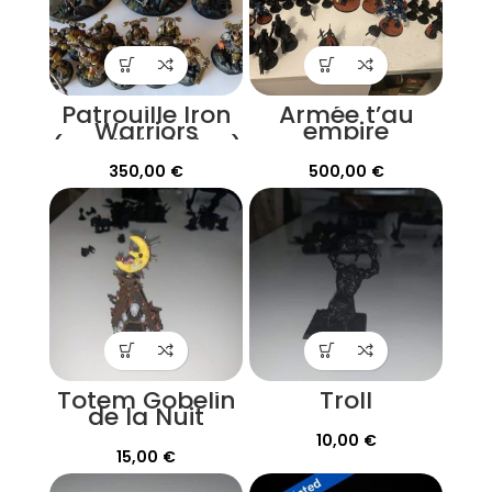
Patrouille Iron
Armée t’au
Warriors
empire
(qualité vitrine)
350,00
€
500,00
€
Totem Gobelin
Troll
de la Nuit
10,00
€
15,00
€