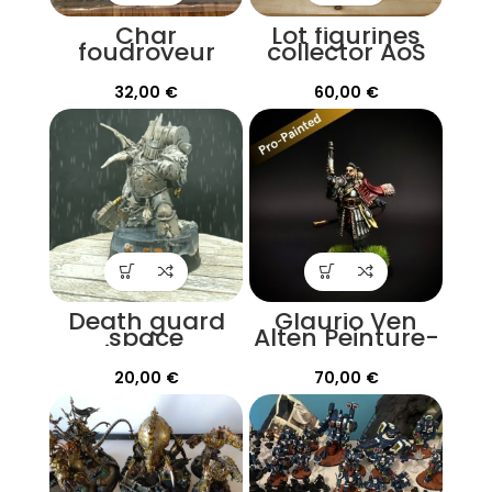
Char
Lot figurines
foudroyeur
collector AoS
stormcast
Stormcast
eternals
Eternals
32,00
€
60,00
€
Death guard
Glaurio Ven
space
Alten Peinture-
marine/plague
pro |
lord
Warhammer
20,00
€
70,00
€
Cursed city