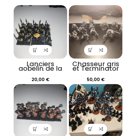
Lanciers
Chasseur gris
gobelin de la
et Terminator
nuit
Wolf Guard
20,00
€
50,00
€