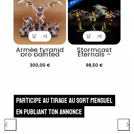
Armée tyranid
Stormcast
pro painted
Eternals –
Prosecutors
Peinture Pro
300,00
€
98,50
€
Participe au tirage au sort mensuel
en publiant ton annonce