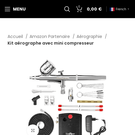
0
MENU
0,00
€
French
▼
Accueil
Amazon Partenaire
Aérographie
Kit aérographe avec mini compresseur
Click to enlarge