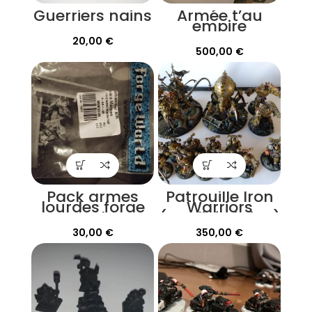
Guerriers nains
Armée t’au
empire
20,00
€
500,00
€
Pack armes
Patrouille Iron
lourdes forge
Warriors
World
(qualité vitrine)
Warhammer
30,00
€
350,00
€
30k