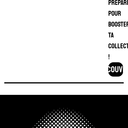
prépar
pour
booste
ta
collec
!
découvr