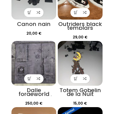
Canon nain
Outriders black
templars
20,00
€
29,00
€
Dalle
Totem Gobelin
forgeworld
de la Nuit
realm of battle
250,00
€
15,00
€