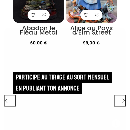
Abadon le
Alice au Pays
Fléau Metal
d’Elm Street
OOP
(American
McGee’s Alice)
60,00
€
99,00
€
– Peinte
Participe au tirage au sort mensuel
en publiant ton annonce