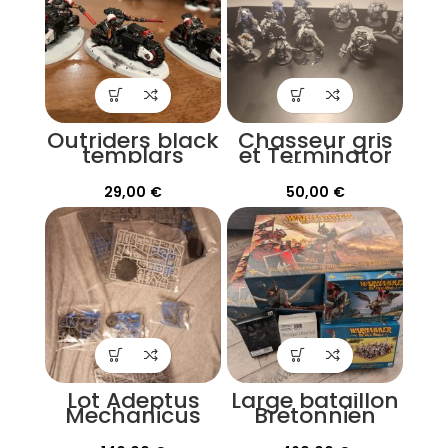
Outriders black
Chasseur gris
templars
et Terminator
Wolf Guard
29,00
€
50,00
€
Lot Adeptus
Large bataillon
Mechanicus
Bretonnien