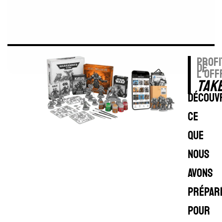
profi
de
l'off
TAK
Découv
ce
que
nous
avons
prépar
pour