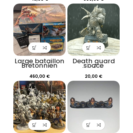
Large bataillon
Death guard
Bretonnien
space
marine/plague
lord
460,00
€
20,00
€