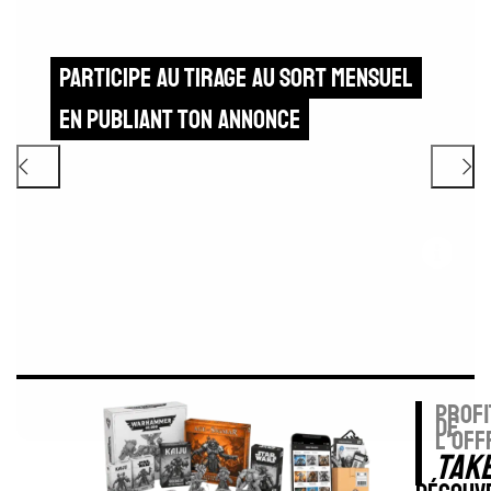
Participe au tirage au sort mensuel
en publiant ton annonce
profi
de
l'off
TAK