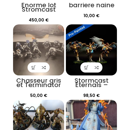
Enorme lot
barriere naine
Stromcast
Eternals
10,00
€
450,00
€
Chasseur gris
Stormcast
et Terminator
Eternals –
Wolf Guard
Prosecutors
Peinture Pro
50,00
€
98,50
€