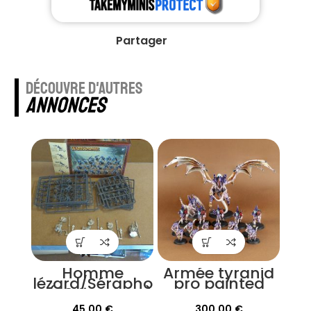
Partager
découvre d'autres
annonces
Homme
Armée tyranid
lézard/Sérapho
pro painted
n (28 figurines)
45,00
€
300,00
€