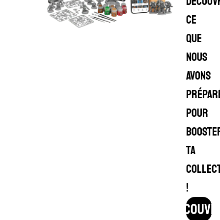
Découv
ce
que
nous
avons
prépar
pour
booste
ta
collec
!
découvr