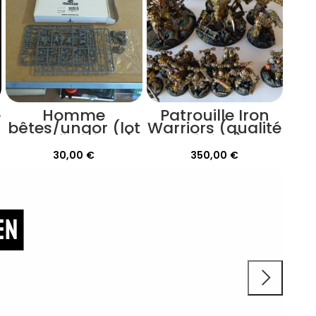
e
Homme
Patrouille Iron
bêtes/ungor (lot
Warriors (qualité
de 13 figurines)
vitrine)
30,00
€
350,00
€
en