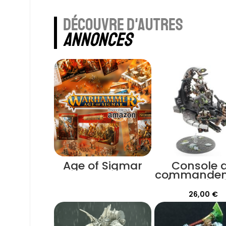
découvre d'autres
annonces
Age of Sigmar
Console 
commande
/ annihilat
Necron
26,00
€