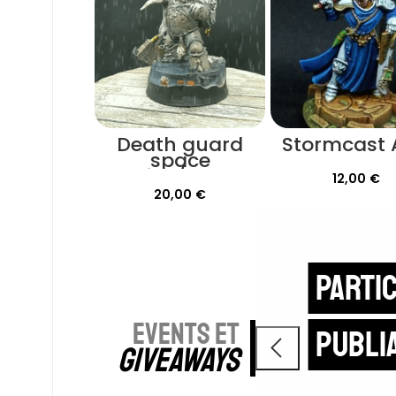
Death guard
Stormcast
space
marine/plague
12,00
€
lord
20,00
€
Partic
EVENTS ET
publi
GIVEAWAYS