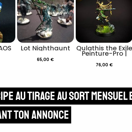
 AOS
Lot Nighthaunt
Qulathis the Exil
Peinture-Pro |
Warhammer
65,00
€
Cursed city
76,00
€
ipe au tirage au sort mensuel 
ant ton annonce