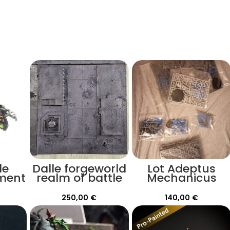
de
Dalle forgeworld
Lot Adeptus
ment
realm of battle
Mechanicus
ion
s
250,00
€
140,00
€