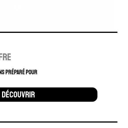
fre
ns préparé pour
découvrir