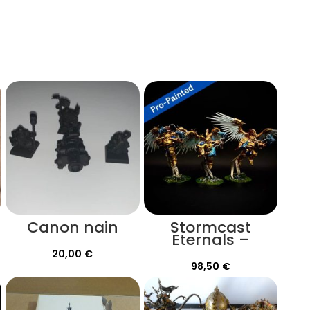
Canon nain
Stormcast
Eternals –
Prosecutors
20,00
€
Peinture Pro
98,50
€