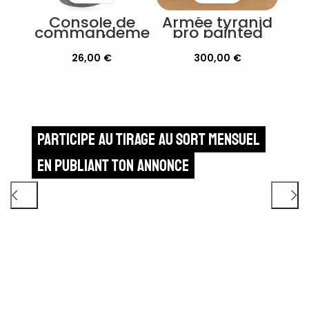
Console de
Armée tyranid
commandeme
pro painted
nt /
annihilation
26,00
€
300,00
€
Necrons
Participe au tirage au sort mensuel
en publiant ton annonce