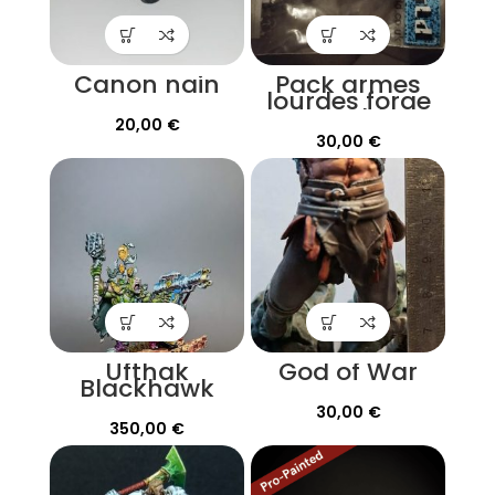
Canon nain
Pack armes
lourdes forge
World
20,00
€
Warhammer
30,00
€
30k
Ufthak
God of War
Blackhawk
30,00
€
350,00
€