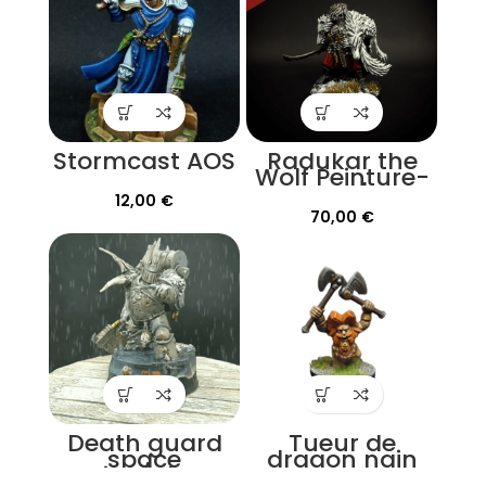
Stormcast AOS
Radukar the
Wolf Peinture-
Pro |
12,00
€
Warhammer
70,00
€
Cursed city
Death guard
Tueur de
space
dragon nain
marine/plague