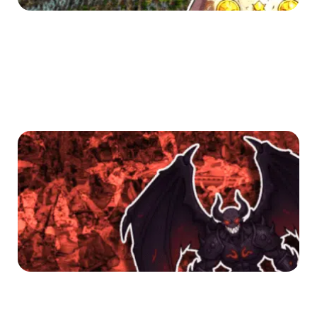
T
Li
T