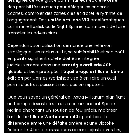
des lignes de vue grâce au
tir indirect 40k
, elle offre
des possibilités uniques pour déloger les ennemis
cachés, contrôler des zones clés et dicter le rythme de
l’engagement. Des
unités artillerie V10
emblématiques
comme le Basilisk ou le Night Spinner continuent de faire
trembler les adversaires.
Cependant, son utilisation demande une réflexion
stratégique. Les malus au tir, sa vulnérabilité et son coût
en points signifient qu’elle doit être intégrée
judicieusement dans une
stratégie artillerie 40k
globale et bien protégée. L’
équilibrage artillerie 10ème
édition
par Games Workshop vise à en faire un outil
parmi d’autres, puissant mais pas omnipotent.
Que vous soyez un général de l’Astra Militarum planifiant
un barrage dévastateur ou un commandant Space
Marine cherchant un soutien de feu précis, maîtriser
l’art de l’
artillerie Warhammer 40k
peut faire la
différence entre une défaite amère et une victoire
éclatante. Alors, choisissez vos canons, ajustez vos tirs,