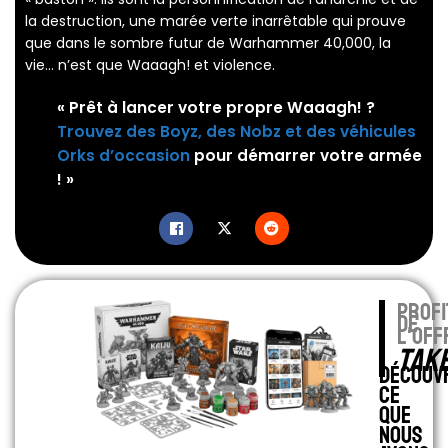
la destruction, une marée verte inarrêtable qui prouve
que dans le sombre futur de Warhammer 40,000, la
vie… n’est que Waaagh! et violence.
« Prêt à lancer votre propre Waaagh! ?
Trouvez des Boyz, des Nobz et des véhicules
Orks d’occasion
pour démarrer votre armée
! »
profi
de
l'off
TAK
Découv
ce
que
nous