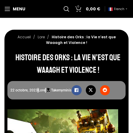
0
MENU
0,00
€
French
▼
Accueil
Lore
Histoire des Orks : la Vie n’est que
Waaagh et Violence !
Histoire des Orks : la Vie n’est que
Waaagh et Violence !
22 octobre, 2023
Lore
Takemyminis