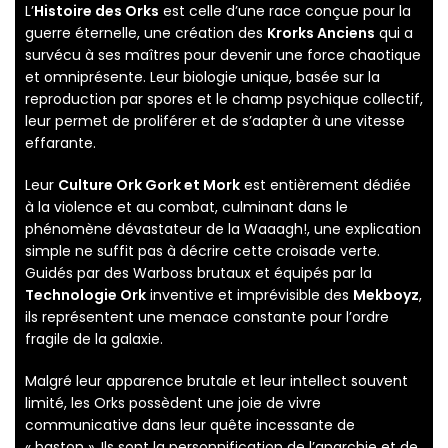
L’
Histoire des Orks
est celle d’une race conçue pour la
guerre éternelle, une création des
Krorks Anciens
qui a
survécu à ses maîtres pour devenir une force chaotique
et omniprésente. Leur biologie unique, basée sur la
reproduction par spores et le champ psychique collectif,
leur permet de proliférer et de s’adapter à une vitesse
effarante.
Leur
Culture Ork Gork et Mork
est entièrement dédiée
à la violence et au combat, culminant dans le
phénomène dévastateur de la Waaagh!, une explication
simple ne suffit pas à décrire cette croisade verte.
Guidés par des Warboss brutaux et équipés par la
Technologie Ork
inventive et imprévisible des
Mekboyz
,
ils représentent une menace constante pour l’ordre
fragile de la galaxie.
Malgré leur apparence brutale et leur intellect souvent
limité, les Orks possèdent une joie de vivre
communicative dans leur quête incessante de
« baston ». Ils sont la personnification de l’anarchie et de