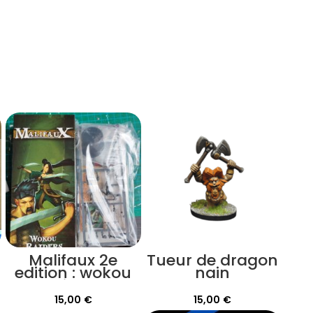
Malifaux 2e
Tueur de dragon
edition : wokou
nain
raiders
15,00
€
15,00
€