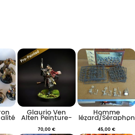
Iron
Glaurio Ven
Homme
alité
Alten Peinture-
lézard/Séraphon
pro |
(28 figurines)
Warhammer
70,00
€
45,00
€
Cursed city