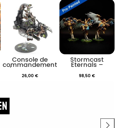
Console de
Stormcast
commandement
Eternals –
/ annihilation
Prosecutors
Necrons
Peinture Pro
26,00
€
98,50
€
en