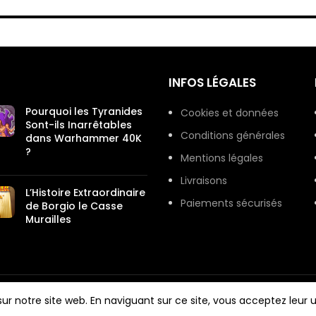
INFOS LÉGALES
Pourquoi les Tyranides
Cookies et données
Sont-ils Inarrêtables
Conditions générales
dans Warhammer 40K
?
Mentions légales
Livraisons
L’Histoire Extraordinaire
Paiements sécurisés
de Borgio le Casse
Murailles
r notre site web. En naviguant sur ce site, vous acceptez leur ut