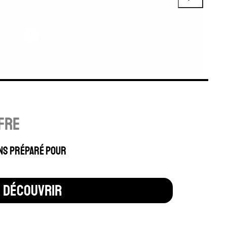
fre
ns préparé pour
découvrir