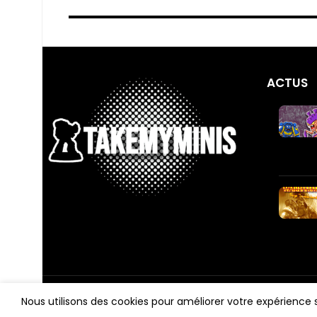
ACTUS
Publier une annonce
Messagerie
Espace vendeur
Centre d'aide
Tous droits réservés -
TAKEMYMINIS
2026
Nous utilisons des cookies pour améliorer votre expérience su