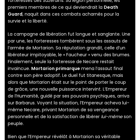
forteresses des Suzerains. Sa légion personnelle, les
premiers membres de ce qui deviendrait la
Death
Guard
, naquit dans ces combats acharnés pour la
survie et la liberté.
La campagne de libération fut longue et sanglante. Une
par une, les forteresses tombèrent sous les assauts de
l’armée de Mortarion. Sa réputation grandit, celle d’un
libérateur impitoyable, le « Faucheur » venu des brumes.
Finalement, seule la forteresse de Necare restait
invaincue.
Mortarion primarque
mena l’assaut final
contre son père adoptif. Le duel fut titanesque, mais
alors que Mortarion était sur le point de porter le coup
de grâce, une nouvelle puissance intervint. L’Empereur
de l’Humanité, guidé par ses pouvoirs psychiques, arriva
sur Barbarus. Voyant la situation, l’Empereur acheva lui-
même Necare, privant Mortarion de sa vengeance
personnelle et de la satisfaction de libérer
lui-même
son
peuple.
Bien que l’Empereur révélât à Mortarion sa véritable