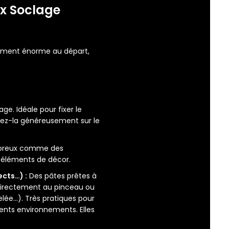
x Soclage
ement énorme au départ,
age. Idéale pour fixer le
iquez-la généreusement sur le
 poreux comme des
s éléments de décor.
ects…) :
Des pâtes prêtes à
t directement au pinceau ou
elée…). Très pratiques pour
rents environnements. Elles