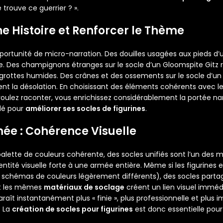
e trouve ce guerrier ? ».
e Histoire et Renforcer le Thème
pportunité de micro-narration. Des douilles usagées aux pieds d
te. Des champignons étranges sur le socle d’un Gloomspite Gitz 
rottes humides. Des crânes et des ossements sur le socle d’un 
nt la désolation. En choisissant des éléments cohérents avec l
 voulez raconter, vous enrichissez considérablement la portée nar
lé pour
améliorer ses socles de figurines
.
rmée : Cohérence Visuelle
ette de couleurs cohérente, des socles unifiés sont l’un des m
ntité visuelle forte à une armée entière. Même si les figurines
s, schémas de couleurs légèrement différents), des socles par
t les mêmes
matériaux de soclage
créent un lien visuel immé
raît instantanément plus « finie », plus professionnelle et plus 
. La
création de socles pour figurines
est donc essentielle pour