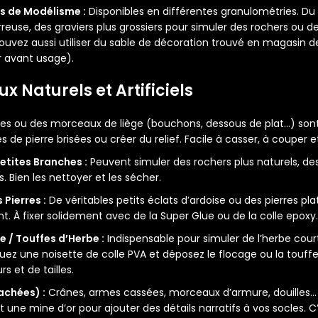
rs de Modélisme :
Disponibles en différentes granulométries. Du
reuse, des graviers plus grossiers pour simuler des rochers ou des
ouvez aussi utiliser du sable de décoration trouvé en magasin de l
r avant usage).
x Naturels et Artificiels
es ou des morceaux de liège (bouchons, dessous de plat…) sont 
s de pierre brisées ou créer du relief. Facile à casser, à couper et
Petites Branches :
Peuvent simuler des rochers plus naturels, de
s. Bien les nettoyer et les sécher.
 Pierres :
De véritables petits éclats d’ardoise ou des pierres pl
nt. À fixer solidement avec de la Super Glue ou de la colle epoxy.
 / Touffes d’Herbe :
Indispensable pour simuler de l’herbe cour
uez une noisette de colle PVA et déposez le flocage ou la touffe
s et de tailles.
achées) :
Crânes, armes cassées, morceaux d’armure, douilles… 
ne mine d’or pour ajouter des détails narratifs à vos socles. C