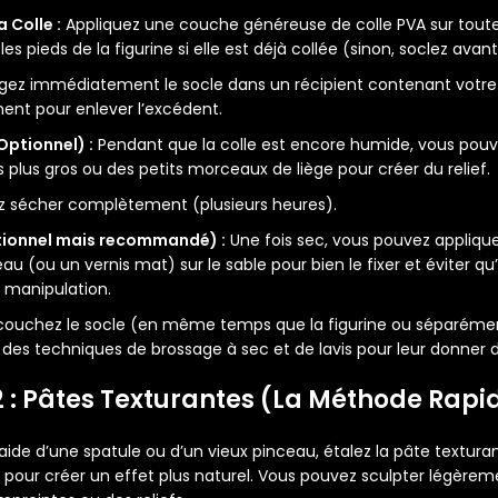
 Colle :
Appliquez une couche généreuse de colle PVA sur toute
les pieds de la figurine si elle est déjà collée (sinon, soclez avant 
gez immédiatement le socle dans un récipient contenant votre
nt pour enlever l’excédent.
Optionnel) :
Pendant que la colle est encore humide, vous pou
 plus gros ou des petits morceaux de liège pour créer du relief.
z sécher complètement (plusieurs heures).
tionnel mais recommandé) :
Une fois sec, vous pouvez appliqu
eau (ou un vernis mat) sur le sable pour bien le fixer et éviter qu’
a manipulation.
ouchez le socle (en même temps que la figurine ou séparément
c des techniques de brossage à sec et de lavis pour leur donner 
 : Pâtes Texturantes (La Méthode Rapi
’aide d’une spatule ou d’un vieux pinceau, étalez la pâte textura
ur pour créer un effet plus naturel. Vous pouvez sculpter légèr