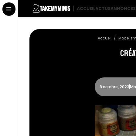
ACCUEIL
ACTUS
ANNONCES
Accueil
Modélis
Créa
8 octobre, 2023
Mo