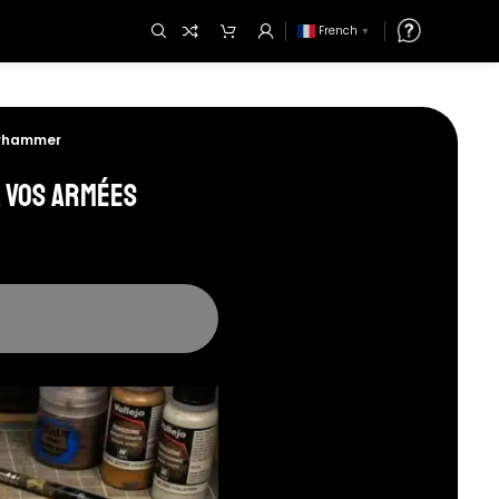
French
▼
Warhammer
à Vos Armées