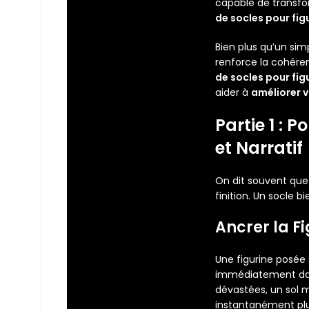
capable de transfor
de socles pour fig
Bien plus qu’un sim
renforce la cohére
de socles pour fig
aider à
améliorer v
Partie 1 : 
et Narratif
On dit souvent que 
finition. Un socle b
Ancrer la F
Une figurine posée s
immédiatement dans
dévastées, un sol 
instantanément plu