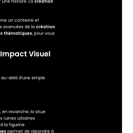
 une histoire. La
création
donne un contexte et
es avancées de la
création
es thématiques
, pour vous
L’Impact Visuel
n au-delà d’une simple
, en revanche, la situe
s ruines urbaines
 la figurine
nes
permet de répondre à