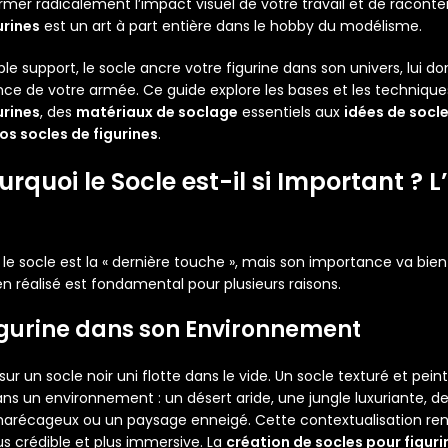
mer radicalement l’impact visuel de votre travail et de raconter
urines
est un art à part entière dans le hobby du modélisme.
ple support, le socle ancre votre figurine dans son univers, lui 
nce de votre armée.
Ce guide explore les bases et les techniqu
urines
, des
matériaux de soclage
essentiels aux
idées de socl
os socles de figurines
.
Pourquoi le Socle est-il si Important ? 
le socle est la « dernière touche », mais son importance va bie
ien réalisé est fondamental pour plusieurs raisons.
igurine dans son Environnement
ur un socle noir uni flotte dans le vide. Un socle texturé et peint
 un environnement : un désert aride, une jungle luxuriante, de
marécageux ou un paysage enneigé. Cette contextualisation rend
s crédible et plus immersive. La
création de socles pour figuri