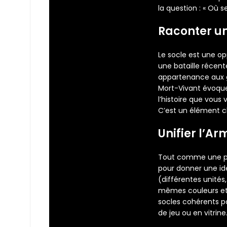
la question : « Où s
Raconter un
Le socle est une o
une bataille récen
appartenance aux g
Mort-Vivant évoque
l’histoire que vous
C’est un élément c
Unifier l’A
Tout comme une pal
pour donner une ide
(différentes unité
mêmes couleurs e
socles cohérents pa
de jeu ou en vitrine