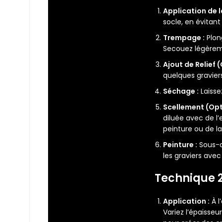
Application de la
socle, en évitant 
Trempage :
Plon
Secouez légèreme
Ajout de Relief (
quelques graviers
Séchage :
Laisse
Scellement (Op
diluée avec de l’
peinture ou de l
Peinture :
Sous-c
les graviers ave
Technique 2
Application :
À l
Variez l’épaisse