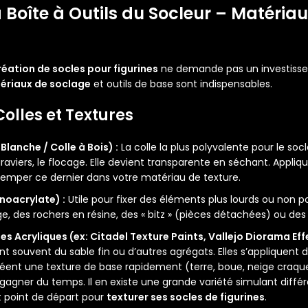
La Boîte à Outils du Socleur –
Matériau
réation de socles pour figurines
ne demande pas un investiss
ériaux de soclage
et outils de base sont indispensables.
Colles et Textures
Blanche / Colle à Bois) :
La colle la plus polyvalente pour le socl
 graviers, le flocage. Elle devient transparente en séchant. Appl
remper ce dernier dans votre matériau de texture.
noacrylate) :
Utile pour fixer des éléments plus lourds ou non
e, des rochers en résine, des « bitz » (pièces détachées) ou de
s Acryliques (ex: Citadel Texture Paints, Vallejo Diorama Eff
nt souvent du sable fin ou d’autres agrégats. Elles s’appliquen
créent une texture de base rapidement (terre, boue, neige craqu
gagner du temps. Il en existe une grande variété simulant diffé
t point de départ pour
texturer ses socles de figurines
.