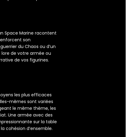
’un Space Marine racontent
renforcent son
guerrier du Chaos ou d’un
e lore de votre armée ou
rative de vos figurines.
oyens les plus efficaces
 elles-mêmes sont variées
tageant le même thème, les
diat. Une armée avec des
impressionnante sur la table
 la cohésion d’ensemble.