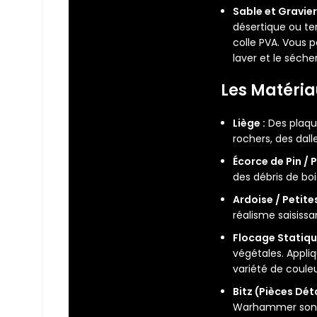
Sable et Gravie
désertique ou ter
colle PVA. Vous p
laver et le séche
Les Matériau
Liège :
Des plaqu
rochers, des dalle
Écorce de Pin / 
des débris de boi
Ardoise / Petites
réalisme saisissa
Flocage Statique
végétales. Appliq
variété de couleur
Bitz (Pièces Dét
Warhammer sont u