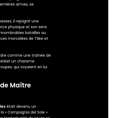
remières armes, se
esses, il rejoignit une
orce physique et son sens
’innombrables batailles au
nces morcelées de Tilée et
andre comme une traînée de
édait un charisme
roupes, qui voyaient en lui
 de Maître
les
était devenu un
la « Compagnia del Sole »
e l’opportunité de sa vie se