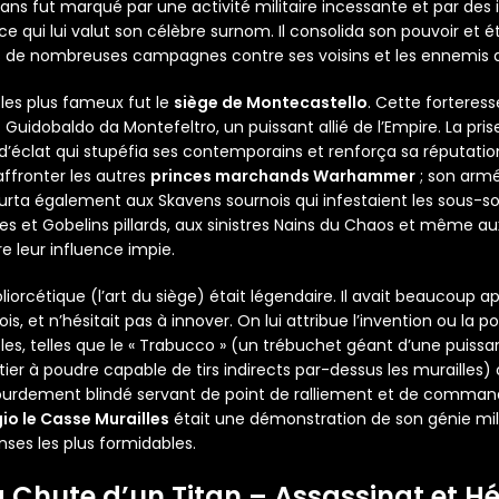
ans fut marqué par une activité militaire incessante et par de
 ce qui lui valut son célèbre surnom. Il consolida son pouvoir et é
s de nombreuses campagnes contre ses voisins et les ennemis des
 les plus fameux fut le
siège de Montecastello
. Cette forteres
Guidobaldo da Montefeltro, un puissant allié de l’Empire. La pri
d’éclat qui stupéfia ses contemporains et renforça sa réputation
ffronter les autres
princes marchands Warhammer
; son arm
rta également aux Skavens sournois qui infestaient les sous-s
ues et Gobelins pillards, aux sinistres Nains du Chaos et même
 leur influence impie.
liorcétique (l’art du siège) était légendaire. Il avait beaucoup ap
ois, et n’hésitait pas à innover. On lui attribue l’invention ou la
es, telles que le « Trabucco » (un trébuchet géant d’une puissa
tier à poudre capable de tirs indirects par-dessus les murailles) 
lourdement blindé servant de point de ralliement et de comm
io le Casse Murailles
était une démonstration de son génie mili
ses les plus formidables.
La Chute d’un Titan – Assassinat et H