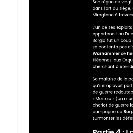
Son règne de vingt 
dans l’art du siège,
Miragliano à traver
L’un de ses exploits
appartenait au Duc 
Borgio fut un coup 
se contenta pas d’a
Warhammer
se heu
tiléennes, aux Orq
cherchant à étendre
Sa maîtrise de la po
qu’il employait parf
de guerre redoutabl
« Mortaio » (un mor
chariot de guerre 
campagne de
Borg
surmonter les défen
Partie 4 : 