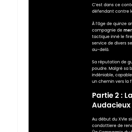
C’est dans ce cont
défendant contre l
À l’âge de quinze an
compagnie de
mer
tactique inné le fi
service de divers s
au-delà.
Sa réputation de 
poudre. Malgré sa b
indéniable, capable
un chemin vers la f
Partie 2 :
Audacieux
Au début du XVIe siè
condottiere de ren
(la Compagnie du So