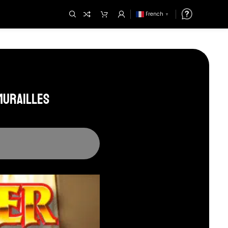
French
▼
 Murailles