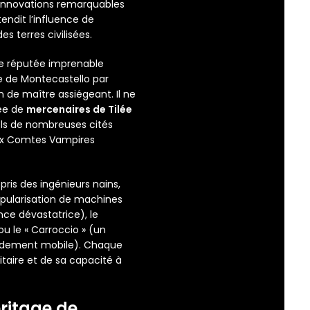
s innovations remarquables
tendit l’influence de
 terres civilisées.
se réputée imprenable
se de Montecastello par
 de maître assiégeant. Il ne
ée de
mercenaires de Tilée
ols de nombreuses cités
 aux Comtes Vampires
pris des ingénieurs nains,
 popularisation de machines
nce dévastatrice), le
ou le « Carroccio » (un
andement mobile). Chaque
taire et de sa capacité à
éritage de