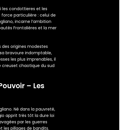
les condottieres et les
rce particulière : celui de
gliano, incarne l’ambition
pautés Frontalières et la mer
s des origines modestes
 sa bravoure indomptable,
ses les plus imprenables, il
le creuset chaotique du sud
Pouvoir – Les
iano. Né dans la pauvreté,
 apprit très tôt la dure loi
ravagées par les guerres
t les pillages de bandits.