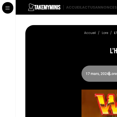
ACCUEIL
ACTUS
ANNONCES
Accueil
Lore
L
L’
17 mars, 2024
Lore