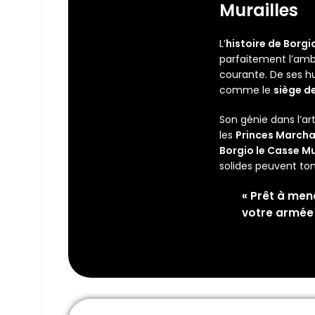
Murailles
L’
histoire de Borgi
parfaitement l’ambi
courante. De ses hu
comme le
siège d
Son génie dans l’ar
les
Princes March
Borgio le Casse Mu
solides peuvent to
« Prêt à men
votre armée