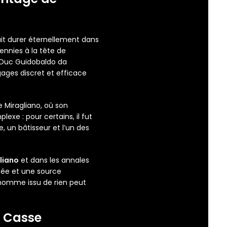
t durer éternellement dans
ennies à la tête de
e Duc Guidobaldo da
gages discret et efficace
 Miragliano, où son
e : pour certains, il fut
e, un bâtisseur et l’un des
.
gliano
et dans les annales
ctée et une source
 homme issu de rien peut
e Casse