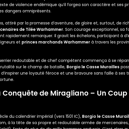
exte de violence endémique qu’il forgea son caractère et ses p
es dangers omniprésents.
s, attiré par la promesse d’aventure, de gloire et, surtout, de rich
cenaires de Tilée Warhammer
. Son courage exceptionnel, sa f
rent rapidement remarquer. Il gravit les échelons, participant à d
eigneurs et
princes marchands Warhammer
à travers les provi
guerrier redoutable et de chef compétent commença à se rép
rutalité sur le champ de bataille,
Borgio le Casse Murailles
poss
 d’inspirer une loyauté féroce et une bravoure sans faille à ses t
ortune.
 La Conquête de Miragliano – Un Coup
cle du calendrier impérial (vers 1501 IC),
Borgio le Casse Murail
om, à la tête de sa propre et redoutable armée de mercenaires, 
leil), forte de plus de dix mille hommes endurcis. C’est alors qu