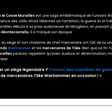
o le Casse Murailles
est une saga emblématique de l’univers Wa
ance des cités-états tiléennes où l’ambition, la guerre et la t
mbles débuts à sa prise audacieuse de Miragliano, en passant par
e Montecastello
, il a marqué son époque.
t du siège et son charisme de chef mercenaire ont fait de lui un
ands
Warhammer
et les
mercenaires de Tilée
. Bien que sa fin f
railles
perdure, rappelant qu’avec audace et détermination, mê
mber.
er un siège légendaire ?
Trouvez des machines de guerr
 de
mercenaires Tilée Warhammer
en occasion ! »