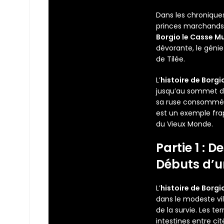
Dans les chronique
princes marchands d
Borgio le Casse Mu
dévorante, le génie 
de Tilée.
L’
histoire de Borgi
jusqu’au sommet du
sa ruse consommée e
est un exemple frap
du Vieux Monde.
Partie 1 : 
Débuts d’u
L’
histoire de Borgi
dans le modeste vill
de la survie. Les t
intestines entre cit