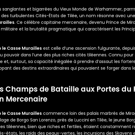
s sanglantes et bigarrées du Vieux Monde de Warhammer, parmi 
es turbulentes Cités-États de Tilée, un nom résonne avec une fo
railles
. Ce célèbre capitaine mercenaire, devenu Prince de Mira
militaire et la brutalité pragmatique qui caractérisent les Princi
o le Casse Murailles
est celle d’une ascension fulgurante, depui
 pouvoir dans l’une des plus riches cités tiléennes. Connu pour
t, surtout, sa capacité inégalée à prendre d’assaut les forteres
pant des destins extraordinaires qui pouvaient se forger dans 
Des Champs de Bataille aux Portes du 
n Mercenaire
o le Casse Murailles
commence loin des palais marbrés de Miragl
age de Borgo San Lorenzo, près de Luccini en Tilée, le jeune Borgio
erres tiléennes, bien que riches et fertiles, étaient constamment 
és-états, les raids des peaux-vertes, les incursions des Skavens e