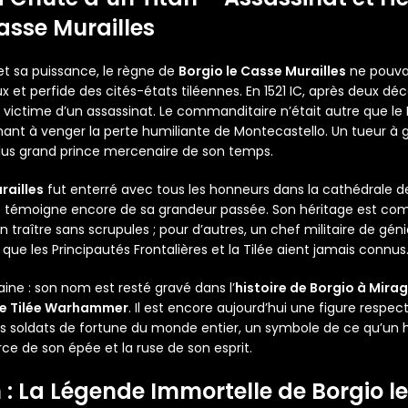
asse Murailles
et sa puissance, le règne de
Borgio le Casse Murailles
ne pouvai
et perfide des cités-états tiléennes. En 1521 IC, après deux déc
a victime d’un assassinat. Le commanditaire n’était autre que l
ant à venger la perte humiliante de Montecastello. Un tueur à 
 plus grand prince mercenaire de son temps.
railles
fut enterré avec tous les honneurs dans la cathédrale de
émoigne encore de sa grandeur passée. Son héritage est complex
n traître sans scrupules ; pour d’autres, un chef militaire de géni
 que les Principautés Frontalières et la Tilée aient jamais connus
ine : son nom est resté gravé dans l’
histoire de Borgio à Mira
de Tilée Warhammer
. Il est encore aujourd’hui une figure respe
 les soldats de fortune du monde entier, un symbole de ce qu’un
rce de son épée et la ruse de son esprit.
 : La Légende Immortelle de
Borgio l