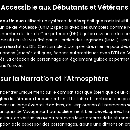
Accessible aux Débutants et Vétérans
neau Unique
utilisent un système de dés spécifique mais intuitif.
n dé de Prouesse (un D12 spécial avec des symboles comme l’
n nombre de dés de Compétence (D6) égal au niveau de la com
 de Difficulté (SD) fixé par le Gardien des Légendes (le MJ). Les r
t au résultat du D12. C’est simple à comprendre, même pour des 
ances (succès critiques, échecs automatiques avec l’Œil de Sau
és. La création de personnage est également guidée et permet
ns l’univers.
 sur la Narration et l’Atmosphère
oncentrer uniquement sur le combat tactique (bien que celui-ci 
gles de L’Anneau Unique
mettent l’histoire et l’ambiance au pre
t un large éventail d’actions, de l’exploration à l’interaction 
écaniques de Voyage sont particulièrement bien développées, tr
lieux en véritables aventures, avec leurs propres défis et ren
uption et le désespoir des personnages, ajoute une dimension d