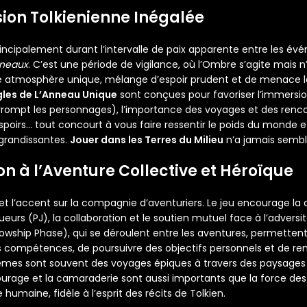
ion Tolkienienne Inégalée
rincipalement durant l’intervalle de paix apparente entre les 
nneaux
. C’est une période de vigilance, où l’Ombre s’agite mais 
e atmosphère unique, mélange d’espoir prudent et de menace l
gles de L’Anneau Unique
sont conçues pour favoriser l’immersio
rrompt les personnages), l’importance des voyages et des renc
spoirs… tout concourt à vous faire ressentir le poids du monde et 
grandissantes.
Jouer dans les Terres du Milieu
n’a jamais sembl
on à l’Aventure Collective et Héroïque
 l’accent sur la compagnie d’aventuriers. Le jeu encourage la c
eurs (PJ), la collaboration et le soutien mutuel face à l’adversit
ship Phase), qui se déroulent entre les aventures, permettent 
 compétences, de poursuivre des objectifs personnels et de renfo
êmes sont souvent des voyages épiques à travers des paysages
urage et la camaraderie sont aussi importants que la force des
 humaine, fidèle à l’esprit des récits de Tolkien.