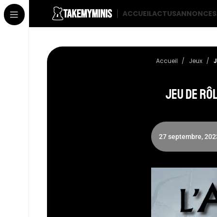
ACCUEIL
ACTUS
ANNONCES
Accueil
Jeux
J
Jeu de rôl
27 septembre, 202