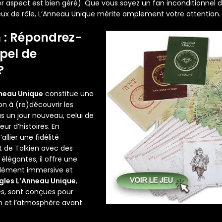
r aspect est bien géré). Que vous soyez un fan inconditionnel 
ux de rôle, L’Anneau Unique mérite amplement votre attention.
 : Répondrez-
pel de
?
nneau Unique
constitue une
on à (re)découvrir les
us un jour nouveau, celui de
eur d’histoires. En
’allier une fidélité
it de Tolkien avec des
légantes, il offre une
dément immersive et
gles L’Anneau Unique
,
es, sont conçues pour
on et l’atmosphère avant