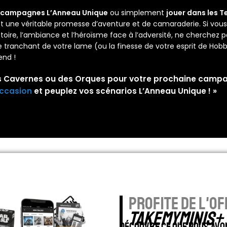
campagnes L’Anneau Unique
ou simplement
jouer dans les T
st une véritable promesse d’aventure et de camaraderie. Si vous
istoire, l’ambiance et l’héroïsme face à l’adversité, ne cherchez p
le tranchant de votre lame (ou la finesse de votre esprit de Hobbi
end !
des Cavernes ou des Orques pour votre prochaine camp
occasion
et peuplez vos scénarios L’Anneau Unique ! »
profite de l'of
TAKEMYMINIS+
Découvre ce que nous avo