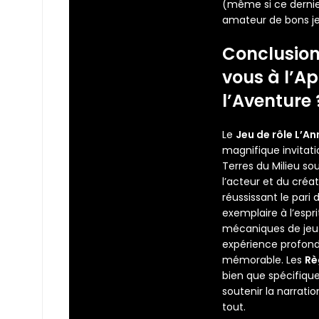
(même si ce dernie
amateur de bons je
Conclusion
vous à l’Ap
l’Aventure 
Le
Jeu de rôle L’A
magnifique invitati
Terres du Milieu so
l’acteur et du créat
réussissant le pari d
exemplaire à l’espr
mécaniques de jeu é
expérience profon
mémorable. Les
Rè
bien que spécifiqu
soutenir la narrati
tout.