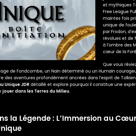
et mythiques Te
Free League Publ
maintes fois p
unique de foul
par Frodon, d’ex
révolues et de 
à l’ombre des 
cœur de la Forê
Que vous rêviez
 sage de Fondcombe, un Nain déterminé ou un Humain courageux
ivre des aventures profondément ancrées dans l’esprit de Tolkien
au Unique JDR
détaillé et explore pourquoi il constitue une expé
e
jouer dans les Terres du Milieu
.
ns la Légende : L’Immersion au Cœu
Unique