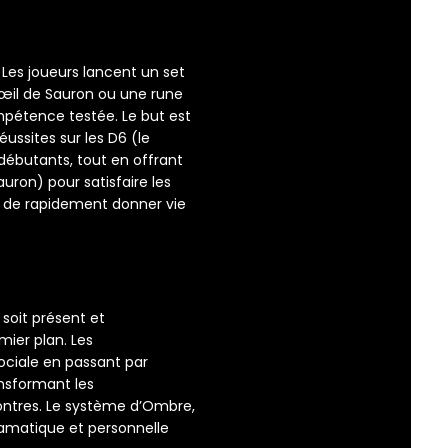
 Les joueurs lancent un set
œil de Sauron ou une rune
pétence testée. Le but est
éussites sur les D6 (le
débutants, tout en offrant
ron) pour satisfaire les
 de rapidement donner vie
soit présent et
mier plan. Les
sociale en passant par
ansformant les
contres. Le système d’Ombre,
ramatique et personnelle