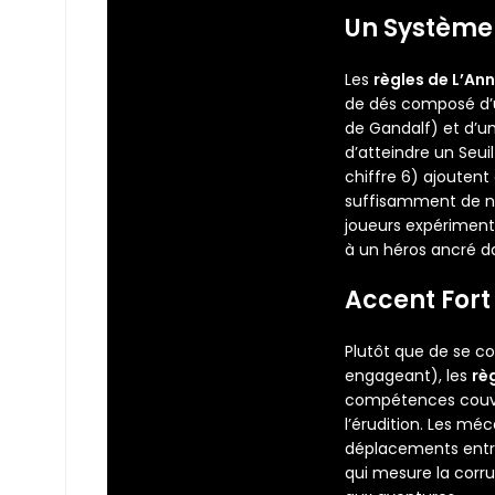
Un Système 
Les
règles de L’An
de dés composé d’u
de Gandalf) et d’u
d’atteindre un Seuil
chiffre 6) ajouten
suffisamment de nu
joueurs expériment
à un héros ancré da
Accent Fort
Plutôt que de se c
engageant), les
rè
compétences couvren
l’érudition. Les m
déplacements entre 
qui mesure la corr