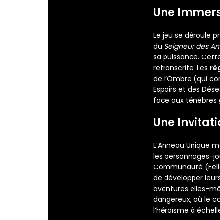
Une Immers
Le jeu se déroule p
du
Seigneur des A
sa puissance. Cett
retranscrite. Les
rè
de l’Ombre (qui co
Espoirs et des Dése
face aux ténèbres 
Une Invitati
L’Anneau Unique met
les personnages-jou
Communauté (Fellow
de développer leurs
aventures elles-m
dangereux, où le co
l’héroïsme à échelle