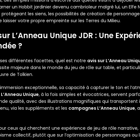
os, des simples missions d’escorte aux quêtes visant à déjouer l
arner un Hobbit jardinier devenu cambrioleur malgré lui, un Elfe 
otégeant les siens, les possibilités de création de personnages 
laisser votre propre empreinte sur les Terres du Milieu.
 sur L’Anneau Unique JDR : Une Expér
dée ?
 ses différentes facettes, quel est notre
avis sur L’Anneau Uniq
site majeure dans le monde du jeu de rôle sur table, et particu
vre de Tolkien.
on immersion exceptionnelle, sa capacité à capturer le ton et l’at
e L’Anneau Unique
, à la fois simples et évocatrices, servent parf
nde qualité, avec des illustrations magnifiques qui transporten
enu, via les suppléments et les
campagnes L’Anneau Unique
, 
pour ceux qui cherchent une expérience de jeu de rôle narrative, c
oïsme collectif, plutôt que sur l’optimisation de personnages ou