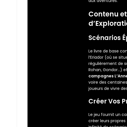
aux aventures.
Contenu et
d’Explorat
Scénarios É
Le livre de base co
l’Eriador (où se si
régulièrement de s
Rohan, Gondor…) et 
campagnes L’Ann
voire des centaine
joueurs de vivre des
Créer Vos P
Le jeu fournit un c
créer leurs propres