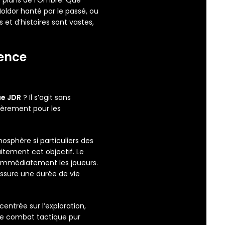
es plans de l’Ombre. Que
Noldor hanté par le passé, ou
et d’histoires sont vastes,
ience
ue JDR
? Il s’agit sans
lièrement pour les
mosphère si particuliers des
aitement cet objectif. Le
t immédiatement les joueurs.
assure une durée de vie
entrée sur l’exploration,
 le combat tactique pur