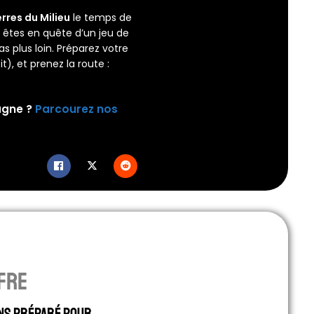
erres du Milieu
le temps de
 êtes en quête d’un jeu de
as plus loin. Préparez votre
t), et prenez la route :
agne ?
Parcourez nos
fre
ns préparé pour