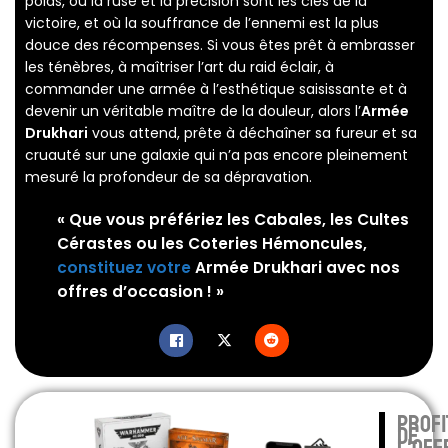
poids, où la ruse et la précision sont les clés de la
victoire, et où la souffrance de l’ennemi est la plus
douce des récompenses. Si vous êtes prêt à embrasser
les ténèbres, à maîtriser l’art du raid éclair, à
commander une armée à l’esthétique saisissante et à
devenir un véritable maître de la douleur, alors l’
Armée
Drukhari
vous attend, prête à déchaîner sa fureur et sa
cruauté sur une galaxie qui n’a pas encore pleinement
mesuré la profondeur de sa dépravation.
« Que vous préfériez les Cabales, les Cultes
Cérastes ou les Coteries Hémoncules,
constituez votre
Armée Drukhari
avec nos
offres d’occasion ! »
profi
de