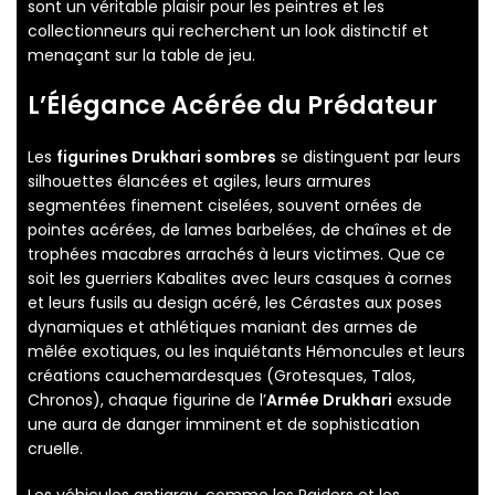
sont un véritable plaisir pour les peintres et les
collectionneurs qui recherchent un look distinctif et
menaçant sur la table de jeu.
L’Élégance Acérée du Prédateur
Les
figurines Drukhari sombres
se distinguent par leurs
silhouettes élancées et agiles, leurs armures
segmentées finement ciselées, souvent ornées de
pointes acérées, de lames barbelées, de chaînes et de
trophées macabres arrachés à leurs victimes. Que ce
soit les guerriers Kabalites avec leurs casques à cornes
et leurs fusils au design acéré, les Cérastes aux poses
dynamiques et athlétiques maniant des armes de
mêlée exotiques, ou les inquiétants Hémoncules et leurs
créations cauchemardesques (Grotesques, Talos,
Chronos), chaque figurine de l’
Armée Drukhari
exsude
une aura de danger imminent et de sophistication
cruelle.
Les véhicules antigrav, comme les Raiders et les