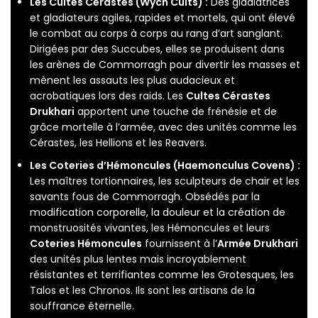
Les Cultes Cérastes (Wych Cults) :
Des gladiatrices
et gladiateurs agiles, rapides et mortels, qui ont élevé
le combat au corps à corps au rang d’art sanglant.
Dirigées par des Succubes, elles se produisent dans
les arènes de Commorragh pour divertir les masses et
mènent les assauts les plus audacieux et
acrobatiques lors des raids. Les
Cultes Cérastes
Drukhari
apportent une touche de frénésie et de
grâce mortelle à l’armée, avec des unités comme les
Cérastes, les Hellions et les Reavers.
Les Coteries d’Hémoncules (Haemonculus Covens) :
Les maîtres tortionnaires, les sculpteurs de chair et les
savants fous de Commorragh. Obsédés par la
modification corporelle, la douleur et la création de
monstruosités vivantes, les Hémoncules et leurs
Coteries Hémoncules
fournissent à l’
Armée Drukhari
des unités plus lentes mais incroyablement
résistantes et terrifiantes comme les Grotesques, les
Talos et les Chronos. Ils sont les artisans de la
souffrance éternelle.