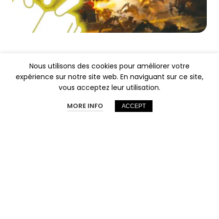
Nous utilisons des cookies pour améliorer votre
expérience sur notre site web. En naviguant sur ce site,
T
vous acceptez leur utilisation.
MORE INFO
ACCEPT
Li
Annonces
Vendre
Messagerie
Mon compte