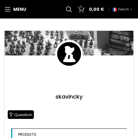
0
MENU
0,00
€
French
▼
skavincky
Question
PRODUITS