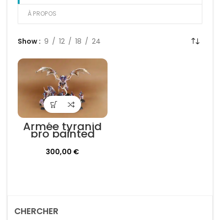
À PROPOS
Show
9
12
18
24
Armée tyranid
pro painted
300,00
€
CHERCHER