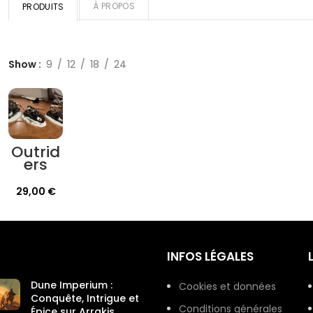
À PROPOS
PRODUITS
Show
9
12
18
24
Outrid
ers
black
templ
29,00
€
ars
INFOS LÉGALES
Dune Imperium :
Cookies et données
Conquête, Intrigue et
Conditions générales
Épice sur Arrakis