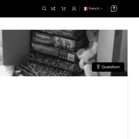
French
▼
Question